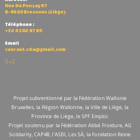
p
Rue Du Ponçay 87
B-4020 Bressoux (Liège)
o
u
Téléphone :
+32 4 342 47 89
r
a
Email
d
courant.cda@gmail.com
ul
-
t
e
s,
d
Projet subventionné par la Fédération Wallonie
a
Bruxelles, la Région Wallonne, la Ville de Liège, la
n
Province de Liège, le SPF Emploi.
s
Projet soutenu par la Fédération Abbé Froidure, AG
n
Solidarity, CAP48, l'ASBL Les 5À, la Fondation Reine
o