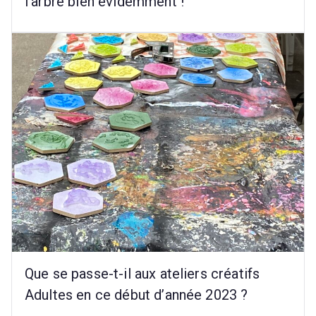
l’arbre bien évidemment !
a
n
t
s
d
e
l'
é
c
o
le
p
ri
m
Que se passe-t-il aux ateliers créatifs
ai
Adultes en ce début d’année 2023 ?
r