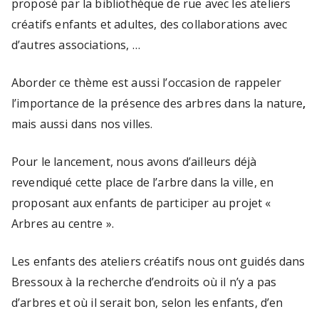
proposé par la bibliothèque de rue avec les ateliers
n
créatifs enfants et adultes, des collaborations avec
t
d’autres associations, …
s
e
Aborder ce thème est aussi l’occasion de rappeler
t
l’importance de la présence des arbres dans la nature
,
a
mais aussi dans nos villes.
d
ul
Pour le lancement, nous avons d’ailleurs déjà
t
revendiqué cette place de l’arbre dans la ville, en
e
proposant aux enfants de participer au projet «
s
Arbres au centre ».
(
C
Les enfants des ateliers créatifs nous ont guidés dans
e
Bressoux à la recherche d’endroits où il n’y a pas
n
d’arbres et où il serait bon, selon les enfants, d’en
tr