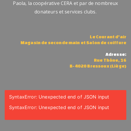
Paola, la coopérative CERA et par de nombreux
tr
donateurs et services clubs.
e
m
a
Le Courant d'air
g
Magasin de seconde main et Salon de coiffure
a
si
Adresse:
Rue Thône, 16
n
B-4020 Bressoux (Liège)
d
e
s
e
SyntaxError: Unexpected end of JSON input
c
SyntaxError: Unexpected end of JSON input
o
n
d