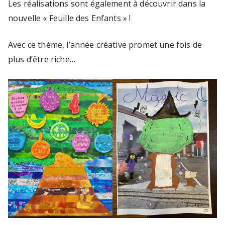
Les réalisations sont également à découvrir dans la
C
nouvelle « Feuille des Enfants » !
r
é
Avec ce thème, l’année créative promet une fois de
a
plus d’être riche…
ti
vi
t
é
-
C
E
C
-)
E
c
o