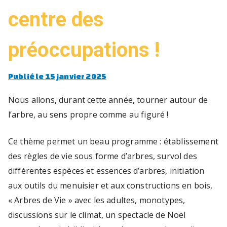
u
centre des
t
r
e
préoccupations !
n
f
'
Publié le
15 janvier 2025
a
n
Nous allons
,
durant cette année
,
tourner autour de
t
l’arbre, au sens propre comme au figuré !
s,
i
a
Ce thème permet un beau programme : établissement
d
des règles de vie sous forme d’arbres, survol des
o
différentes espèces et essences d’arbres, initiation
le
aux outils du menuisier et aux constructions en bois,
s
« Arbres de Vie » avec les adultes, monotypes,
c
discussions sur le climat, un spectacle de Noël
e