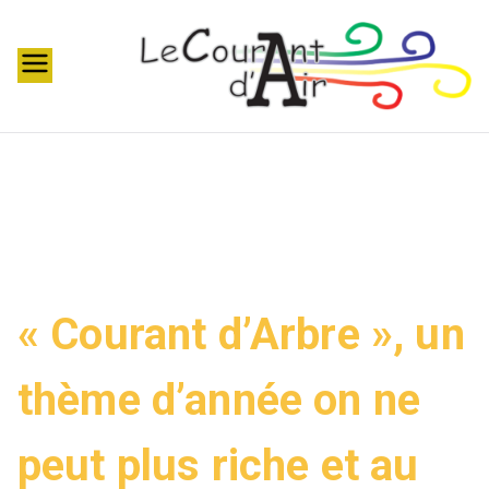
Aller
au
contenu
t
el
ie
r
s
c
r
é
« Courant d’Arbre », un
a
ti
thème d’année on ne
f
s
p
peut plus riche et au
o