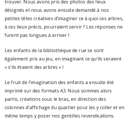
trouver. Nous avons pris des photos des lieux
e
désignés et nous avons ensuite demandé à nos
d
petites têtes créatives d’imaginer ce à quoi ces arbres,
'
à ces lieux précis, pourraient servir ? Les réponses ne
E
furent pas longues à arriver !
x
p
Les enfants de la bibliothèque de rue se sont
r
également pris au jeu, en imaginant ce qu’ils seraient
e
« s’ils étaient des arbres » !
s
si
Le fruit de l’imagination des enfants a ensuite été
o
imprimé sur des formats A3. Nous sommes alors
n
partis, créations sous le bras
,
en direction des
e
colonnes d’affichage du quartier pour les y coller et en
t
même temps y poser nos gentilles revendications.
d
e