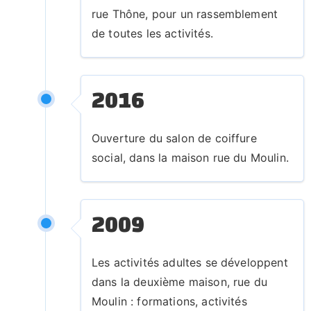
rue Thône, pour un rassemblement
n
de toutes les activités.
t
s
d
e
2016
l'
é
Ouverture du salon de coiffure
c
social, dans la maison rue du Moulin.
o
le
p
2009
ri
m
Les activités adultes se développent
ai
dans la deuxième maison, rue du
r
Moulin : formations, activités
e