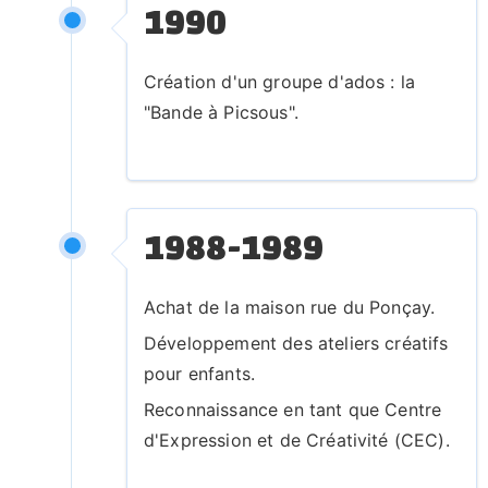
1990
E
x
Création d'un groupe d'ados : la
p
"Bande à Picsous".
é
ri
e
n
c
1988-1989
e
d
Achat de la maison rue du Ponçay.
a
Développement des ateliers créatifs
n
pour enfants.
s
Reconnaissance en tant que Centre
la
d'Expression et de Créativité (CEC).
v
e