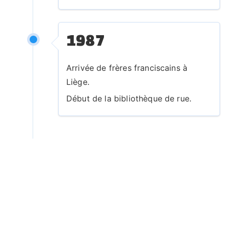
n
t
1987
e
e
t
Arrivée de frères franciscains à
le
Liège.
r
Début de la bibliothèque de rue.
e
p
a
s
s
a
g
e
p