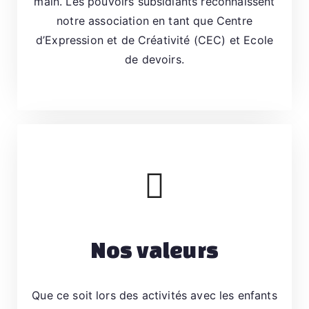
main. Les pouvoirs subsidiants reconnaissent
d
notre association en tant que Centre
'
d’Expression et de Créativité (CEC) et Ecole
E
de devoirs.
x
p
r
e
s
si
o
n
e
Nos valeurs
t
d
e
Que ce soit lors des activités avec les enfants
C