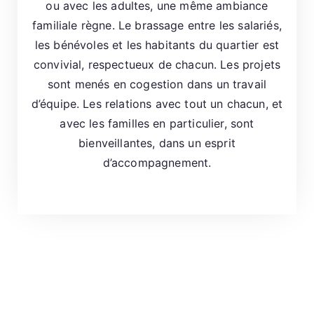
ou avec les adultes, une même ambiance
r
familiale règne. Le brassage entre les salariés,
é
les bénévoles et les habitants du quartier est
a
convivial, respectueux de chacun. Les projets
ti
sont menés en cogestion dans un travail
vi
d’équipe. Les relations avec tout un chacun, et
t
avec les familles en particulier, sont
é
bienveillantes, dans un esprit
-
d’accompagnement.
C
E
C
-)
E
c
o
le