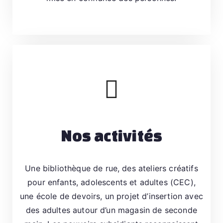
t
s
e
t
a
d
ul
t
e
Nos activités
s
(
C
Une bibliothèque de rue, des ateliers créatifs
e
pour enfants, adolescents et adultes (CEC),
n
une école de devoirs, un projet d’insertion avec
tr
des adultes autour d’un magasin de seconde
e