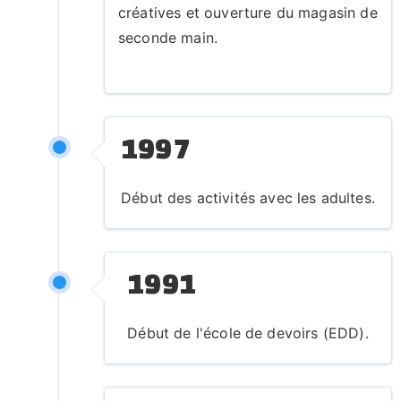
créatives et ouverture du magasin de
b
seconde main.
i
b
li
o
1997
t
h
è
Début des activités avec les adultes.
q
u
e
1991
d
e
Début de l'école de devoirs (EDD).
r
u
e