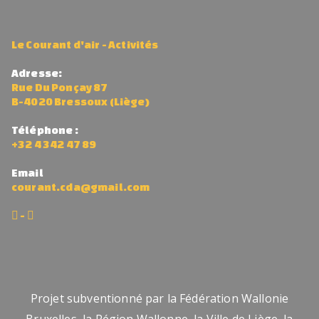
Le Courant d'air - Activités
Adresse:
Rue Du Ponçay 87
B-4020 Bressoux (Liège)
Téléphone :
+32 4 342 47 89
Email
courant.cda@gmail.com
-
Projet subventionné par la Fédération Wallonie
Bruxelles, la Région Wallonne, la Ville de Liège, la