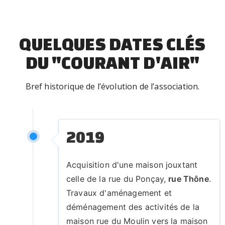
d
e
QUELQUES DATES CLÉS
d
e
DU "COURANT D'AIR"
v
o
Bref historique de l’évolution de l’association.
ir
s
p
2019
o
u
Acquisition d'une maison jouxtant
r
celle de la rue du Ponçay,
rue Thône
.
e
Travaux d'aménagement et
n
déménagement des activités de la
f
maison rue du Moulin vers la maison
a