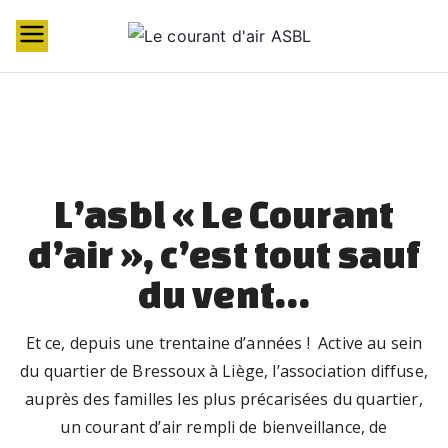
t
el
ie
r
s
c
L’asbl « Le Courant
r
d’air », c’est tout sauf
é
a
du vent…
ti
f
Et ce, depuis une trentaine d’années ! Active au sein
s
du quartier de Bressoux à Liège, l’association diffuse,
p
auprès des familles les plus précarisées du quartier,
o
un courant d’air rempli de bienveillance, de
u