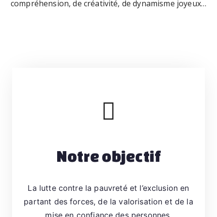
compréhension, de créativité, de dynamisme joyeux…
t
r
e
n
f
'
a
n
t
s,
i
a
d
o
Notre objectif
le
s
c
La lutte contre la pauvreté et l’exclusion en
e
partant des forces, de la valorisation et de la
n
mise en confiance des personnes.