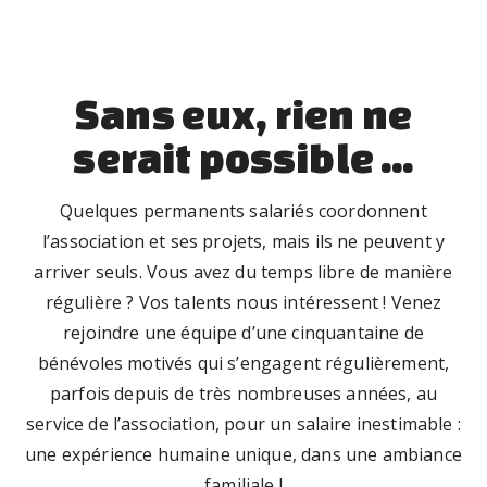
o
u
r
Sans eux, rien ne
a
serait possible ...
d
ul
t
Quelques permanents salariés coordonnent
e
l’association et ses projets, mais ils ne peuvent y
s,
arriver seuls. Vous avez du temps libre de manière
d
régulière ? Vos talents nous intéressent ! Venez
a
rejoindre une équipe d’une cinquantaine de
n
bénévoles motivés qui s’engagent régulièrement,
s
parfois depuis de très nombreuses années, au
n
service de l’association, pour un salaire inestimable :
o
une expérience humaine unique, dans une ambiance
tr
familiale !