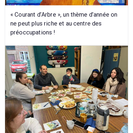
C
r
« Courant d’Arbre », un thème d’année on
é
ne peut plus riche et au centre des
a
préoccupations !
ti
vi
t
é
-
C
E
C
-)
E
c
o