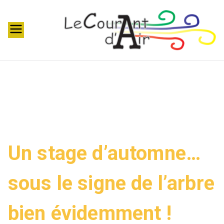
Aller
au
contenu
t
el
ie
r
s
c
r
é
Un stage d’automne…
a
ti
sous le signe de l’arbre
f
s
p
bien évidemment !
o