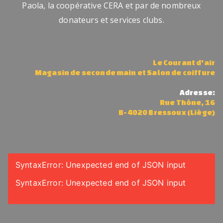
Paola, la coopérative CERA et par de nombreux
tr
donateurs et services clubs.
e
m
a
Le Courant d'air
g
Magasin de seconde main et Salon de coiffure
a
si
Adresse:
Rue Thône, 16
n
B-4020 Bressoux (Liège)
d
e
s
e
SyntaxError: Unexpected end of JSON input
c
SyntaxError: Unexpected end of JSON input
o
n
d