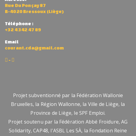
p
Rue Du Ponçay 87
B-4020 Bressoux (Liège)
o
u
Téléphone :
+32 4 342 47 89
r
a
Email
d
courant.cda@gmail.com
ul
-
t
e
s,
d
Projet subventionné par la Fédération Wallonie
a
Bruxelles, la Région Wallonne, la Ville de Liège, la
n
Province de Liège, le SPF Emploi.
s
Projet soutenu par la Fédération Abbé Froidure, AG
n
Solidarity, CAP48, l'ASBL Les 5À, la Fondation Reine
o