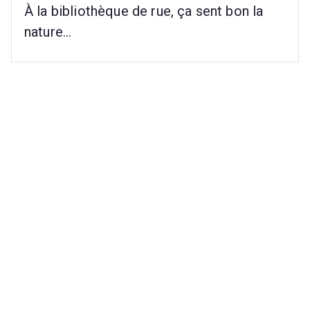
À la bibliothèque de rue, ça sent bon la
a
nature…
n
t
s
d
e
l'
é
c
o
le
p
ri
m
ai
r