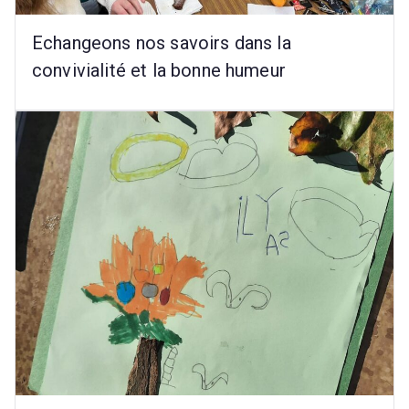
le
Echangeons nos savoirs dans la
d
e
convivialité et la bonne humeur
d
e
v
o
ir
s
p
o
u
r
e
n
f