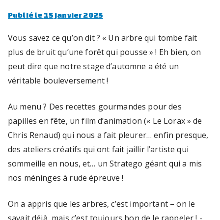
u
Publié le
15 janvier 2025
t
r
e
Vous savez ce qu’on dit ? « Un arbre qui tombe fait
n
plus de bruit qu’une forêt qui pousse » ! Eh bien, on
f
peut dire que notre stage d’automne a été un
'
a
véritable bouleversement !
n
t
Au menu ? Des recettes gourmandes pour des
s,
papilles en fête, un film d’animation (« Le Lorax » de
i
a
Chris Renaud) qui nous a fait pleurer… enfin presque,
d
des ateliers créatifs qui ont fait jaillir l’artiste qui
o
sommeille en nous, et… un Stratego géant qui a mis
le
nos méninges à rude épreuve !
s
c
On a appris que les arbres, c’est important – on le
e
savait déjà, mais c’est toujours bon de le rappeler ! -,