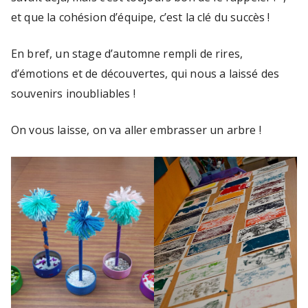
n
et que la cohésion d’équipe, c’est la clé du succès !
t
s
En bref, un stage d’automne rempli de rires,
e
d’émotions et de découvertes, qui nous a laissé des
t
souvenirs inoubliables !
a
d
On vous laisse, on va aller embrasser un arbre !
ul
t
e
s
(
C
e
n
tr